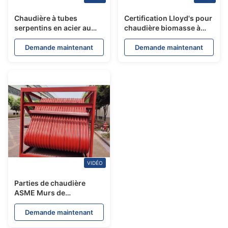
Chaudière à tubes
Certification Lloyd's pour
serpentins en acier au
chaudière biomasse à
carbone ASME,
membrane, type à
réchauffeur,
broches
Demande maintenant
Demande maintenant
surchauffeur
VIDÉO
Parties de chaudière
ASME Murs de
membrane en acier au
carbone / panneaux de
Demande maintenant
paroi d'eau