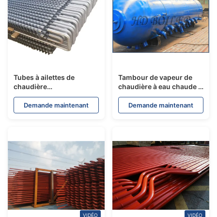
Tubes à ailettes de
Tambour de vapeur de
chaudière
chaudière à eau chaude à
personnalisées, ronds,
gaz à haute température
rectangulaires, tubes
Demande maintenant
Demande maintenant
sablés
VIDÉO
VIDÉO