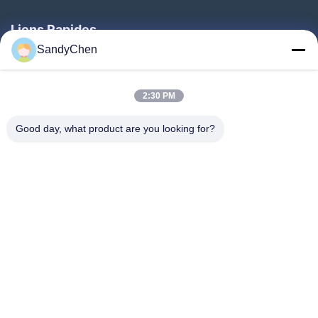
Liens Rapides
SandyChen
Maison
Produits
2:30 PM
Vidéos
Good day, what product are you looking for?
Au Sujet De Nous
Visite D'usine
Contrôle De Qualité
Demandez Une Citation
Follow Us