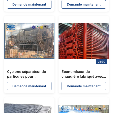
norme ASME pour
Mur d'Eau / Panneau de
Demande maintenant
Demande maintenant
chaudière de centrale
Tube de Mur d'Eau pour
électrique
Chaudière de Centrale
Électrique
VIDÉO
Cyclone séparateur de
Économiseur de
particules pour
chaudière fabriqué avec
dépoussiérage de
des tubes SA210A1 avec
chaudière CFB à rotation
menottes
Demande maintenant
Demande maintenant
rapide