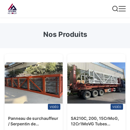
Nos Produits
VIDÉO
VIDÉO
Panneau de surchauffeur
SA210C, 20G, 15CrMoG,
/ Serpentin de
12Cr1MoVG Tubes
surchauffeur selon la
Chaudière Panneau de