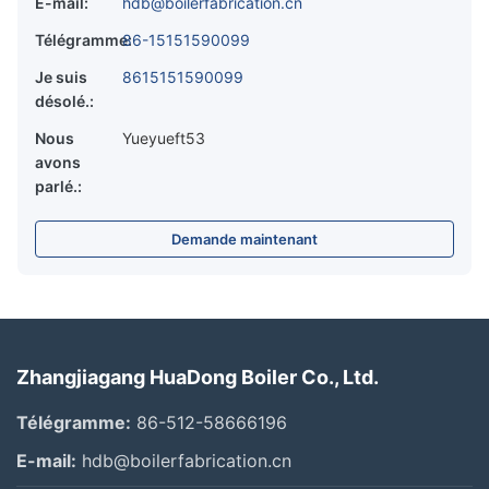
E-mail:
hdb@boilerfabrication.cn
Télégramme:
86-15151590099
Je suis
8615151590099
désolé.:
Nous
Yueyueft53
avons
parlé.:
Demande maintenant
Zhangjiagang HuaDong Boiler Co., Ltd.
Télégramme:
86-512-58666196
E-mail:
hdb@boilerfabrication.cn