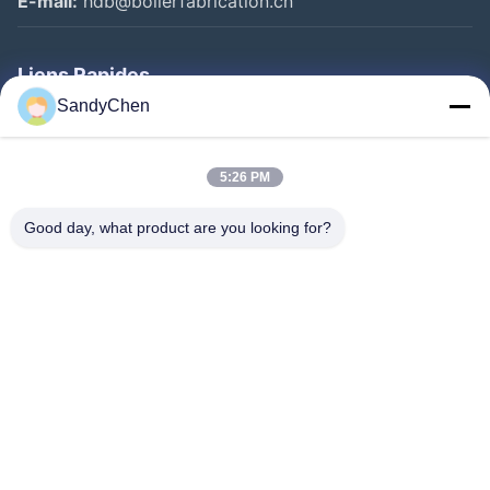
E-mail:
hdb@boilerfabrication.cn
Liens Rapides
SandyChen
Maison
Produits
5:26 PM
Vidéos
Good day, what product are you looking for?
Au Sujet De Nous
Visite D'usine
Contrôle De Qualité
Demandez Une Citation
Follow Us