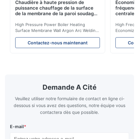
Chaudière à haute pression de
Économise
puissance chauffage de la surface
fréquence
de la membrane de la paroi soudage
centrale 
à l'arc d'argon pour chaudière à
biomasse
High Pressure Power Boiler Heating
High Freque
Surface Membrane Wall Argon Arc Welding
Economizer 
For Biomass Boiler Product Introduction
Product Des
Water wall panels with pins usually laid
is a device 
Contactez-nous maintenant
Cont
vertically on the inner wall of the furnace
industrial bo
wall, it is mainly used to absorb the radiant
of the flue 
heat emitted by the flame and high-
the feed wa
temperature flue gas in the furnace.It is
fuel consum
the main type of evaporating heating
the flue gas
surface of all kinds of modern boilers and
energy savi
the basic component of boiler water
at the same
Demande A Cité
circulation loop.Because of both cooling
protection 
Veuillez utiliser notre formulaire de contact en ligne ci-
dessous si vous avez des questions, notre équipe vous
contactera dès que possible.
E-mail
*