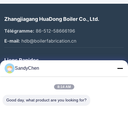
Zhangjiagang HuaDong Boiler Co., Ltd.
Télégramme:
86-512-58666196
E-mail:
hdb@boilerfabrication.cn
Liens Rapides
SandyChen
Maison
Produits
8:14 AM
Vidéos
Good day, what product are you looking for?
Au Sujet De Nous
Visite D'usine
Contrôle De Qualité