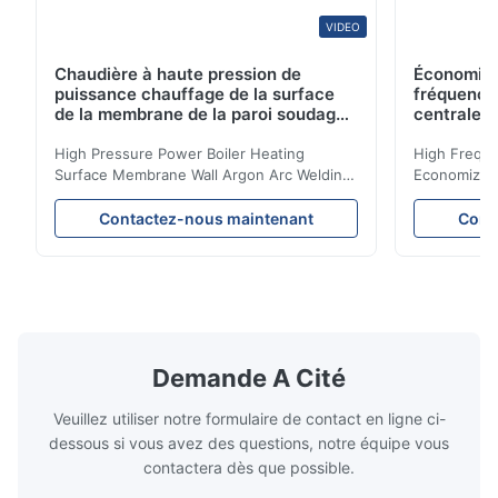
VIDEO
Chaudière à haute pression de
Économise
puissance chauffage de la surface
fréquence
de la membrane de la paroi soudage
centrale 
à l'arc d'argon pour chaudière à
biomasse
High Pressure Power Boiler Heating
High Freque
Surface Membrane Wall Argon Arc Welding
Economizer 
For Biomass Boiler Product Introduction
Product Des
Water wall panels with pins usually laid
is a device 
Contactez-nous maintenant
Cont
vertically on the inner wall of the furnace
industrial bo
wall, it is mainly used to absorb the radiant
of the flue 
heat emitted by the flame and high-
the feed wa
temperature flue gas in the furnace.It is
fuel consum
the main type of evaporating heating
the flue gas
surface of all kinds of modern boilers and
energy savi
the basic component of boiler water
at the same
Demande A Cité
circulation loop.Because of both cooling
protection 
Veuillez utiliser notre formulaire de contact en ligne ci-
dessous si vous avez des questions, notre équipe vous
contactera dès que possible.