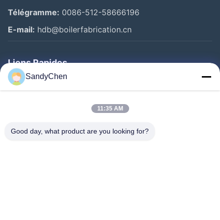
Télégramme:
0086-512-58666196
E-mail:
hdb@boilerfabrication.cn
Liens Rapides
SandyChen
Maison
Produits
11:35 AM
Vidéos
Good day, what product are you looking for?
Au Sujet De Nous
Visite D'usine
Contrôle De Qualité
Demandez Une Citation
Follow Us