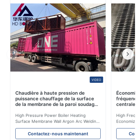
fumée épuisée pour préchauffer l'eau d'alimentation
entrant dans la chaudière. Essentiellement ...
VIDEO
Chaudière à haute pression de
Économise
puissance chauffage de la surface
fréquence
de la membrane de la paroi soudage
centrale 
à l'arc d'argon pour chaudière à
biomasse
High Pressure Power Boiler Heating
High Freque
Surface Membrane Wall Argon Arc Welding
Economizer 
For Biomass Boiler Product Introduction
Product Des
Water wall panels with pins usually laid
is a device 
Contactez-nous maintenant
Cont
vertically on the inner wall of the furnace
industrial bo