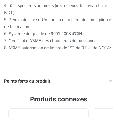
4. 60 inspecteurs autorisés (instructeurs de niveau-III de
NDT)
5. Permis de classe-Un pour la chaudière de conception et
de fabrication
6. Système de qualité de 9001:2008 d'OIN
7. Certificat d'ASME des chaudières de puissance
8. ASME autorisation de timbre de “S”, de “U” et de NOTA:
Points forts du produit
Le charbon à ailettes d'économiseur de tube
Produits connexes
d'accessoires de service de chaudière a mis le feu au
tuyau sans couture d'acier inoxydable Description de
produit Les économiseurs de chaudière réutilisent la