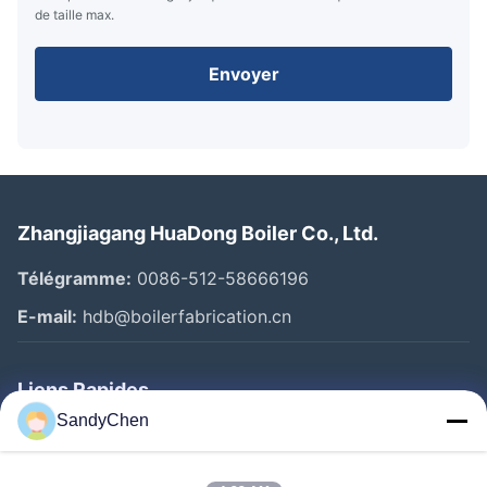
de taille max.
Envoyer
Zhangjiagang HuaDong Boiler Co., Ltd.
Télégramme:
0086-512-58666196
E-mail:
hdb@boilerfabrication.cn
Liens Rapides
SandyChen
Maison
Produits