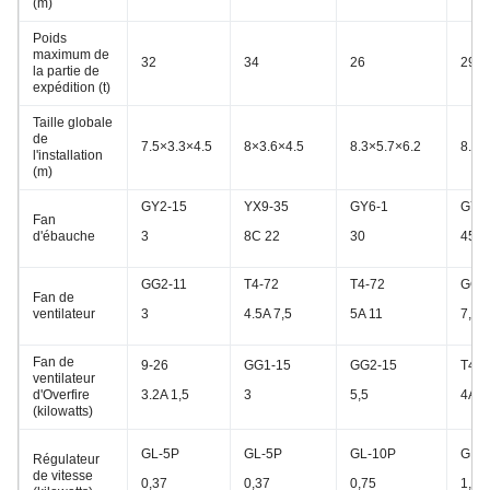
(m)
Poids
maximum de
32
34
26
29
la partie de
expédition (t)
Taille globale
de
7.5×3.3×4.5
8×3.6×4.5
8.3×5.7×6.2
8.9×
l'installation
(m)
GY2-15
YX9-35
GY6-1
GY1
Fan
d'ébauche
3
8C 22
30
45
GG2-11
T4-72
T4-72
GG6
Fan de
ventilateur
3
4.5A 7,5
5A 11
7,5
Fan de
9-26
GG1-15
GG2-15
T4-7
ventilateur
d'Overfire
3.2A 1,5
3
5,5
4A 7
(kilowatts)
GL-5P
GL-5P
GL-10P
GL-
Régulateur
de vitesse
0,37
0,37
0,75
1,1