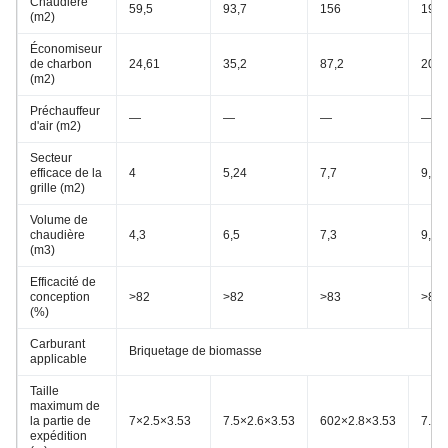
Chaudière
59,5
93,7
156
196,
(m2)
Économiseur
de charbon
24,61
35,2
87,2
209,
(m2)
Préchauffeur
—
—
—
—
d'air (m2)
Secteur
efficace de la
4
5,24
7,7
9,4
grille (m2)
Volume de
chaudière
4,3
6,5
7,3
9,6
(m3)
Efficacité de
conception
>82
>82
>83
>83
(%)
Carburant
Briquetage de biomasse
applicable
Taille
maximum de
la partie de
7×2.5×3.53
7.5×2.6×3.53
602×2.8×3.53
7.6×
expédition