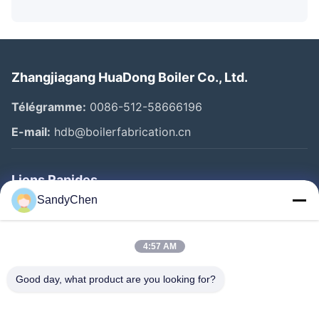
Zhangjiagang HuaDong Boiler Co., Ltd.
Télégramme:
0086-512-58666196
E-mail:
hdb@boilerfabrication.cn
Liens Rapides
SandyChen
Maison
Produits
4:57 AM
Vidéos
Good day, what product are you looking for?
Au Sujet De Nous
Visite D'usine