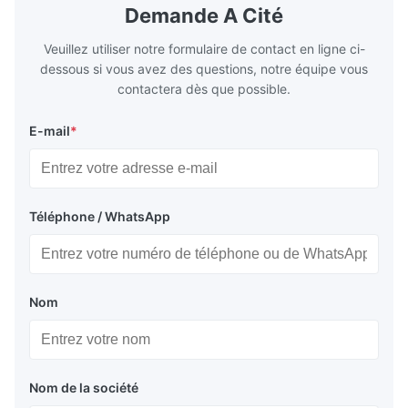
the basic component of boiler water
at the same
Demande A Cité
circulation loop.Because of both cooling
protection 
Veuillez utiliser notre formulaire de contact en ligne ci-
dessous si vous avez des questions, notre équipe vous
contactera dès que possible.
E-mail
*
Téléphone / WhatsApp
Nom
Nom de la société