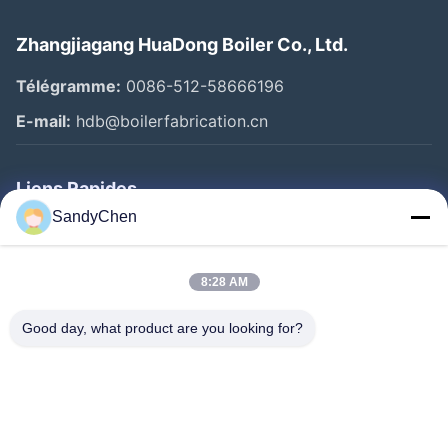
Zhangjiagang HuaDong Boiler Co., Ltd.
Télégramme:
0086-512-58666196
E-mail:
hdb@boilerfabrication.cn
Liens Rapides
SandyChen
Maison
Produits
8:28 AM
Vidéos
Good day, what product are you looking for?
Au Sujet De Nous
Visite D'usine
Contrôle De Qualité
Demandez Une Citation