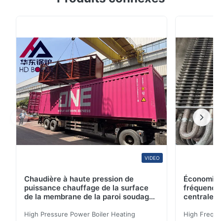
tambour de boue SA16Gr70 une fois Description Un
tambour de vapeur est une chambre de pression d'une
chaudière à vapeur située au membre supérieur de
l'appareil circulatoire de chaudière à vapeur. C'est ...
VIDEO
Chaudière à haute pression de
Économise
puissance chauffage de la surface
fréquence
de la membrane de la paroi soudage
centrale 
à l'arc d'argon pour chaudière à
biomasse
High Pressure Power Boiler Heating
High Freque