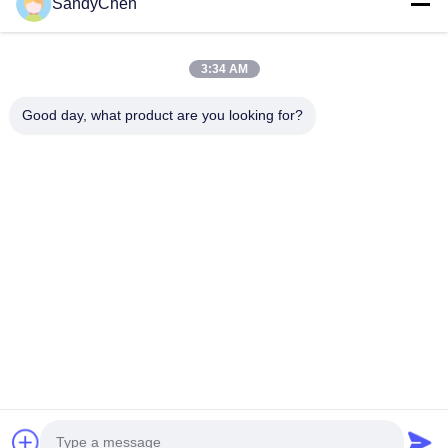
SandyChen
Maison
Produits
3:34 AM
Vidéos
Good day, what product are you looking for?
Au Sujet De Nous
Visite D'usine
Contrôle De Qualité
Demandez Une Citation
Follow Us
©2017- Zhangjiagang HuaDong Boiler Co., Ltd.. Tout le monde. Les droits
sont réservés.