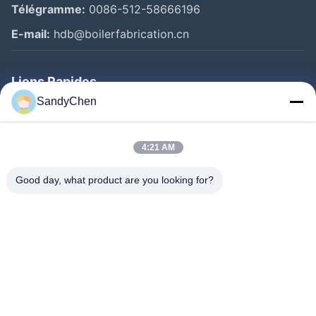
Télégramme:
0086-512-58666196
E-mail:
hdb@boilerfabrication.cn
Liens Rapides
SandyChen
Maison
Produits
4:21 AM
Vidéos
Good day, what product are you looking for?
Au Sujet De Nous
Visite D'usine
Contrôle De Qualité
Demandez Une Citation
Follow Us