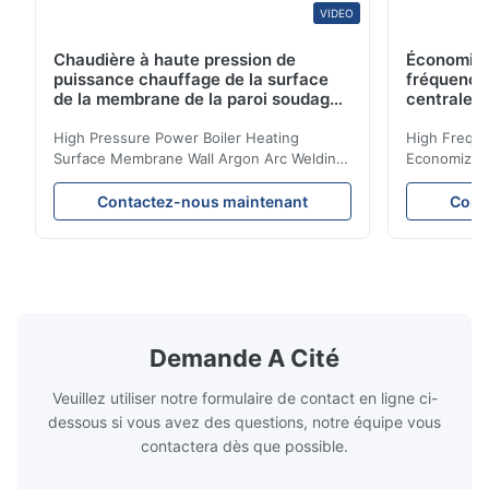
VIDEO
Chaudière à haute pression de
Économise
puissance chauffage de la surface
fréquence
de la membrane de la paroi soudage
centrale 
à l'arc d'argon pour chaudière à
biomasse
High Pressure Power Boiler Heating
High Freque
Surface Membrane Wall Argon Arc Welding
Economizer 
For Biomass Boiler Product Introduction
Product Des
Water wall panels with pins usually laid
is a device 
Contactez-nous maintenant
Cont
vertically on the inner wall of the furnace
industrial bo
wall, it is mainly used to absorb the radiant
of the flue 
heat emitted by the flame and high-
the feed wa
temperature flue gas in the furnace.It is
fuel consum
the main type of evaporating heating
the flue gas
surface of all kinds of modern boilers and
energy savi
the basic component of boiler water
at the same
Demande A Cité
circulation loop.Because of both cooling
protection 
Veuillez utiliser notre formulaire de contact en ligne ci-
dessous si vous avez des questions, notre équipe vous
contactera dès que possible.