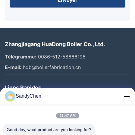
Zhangjiagang HuaDong Boiler Co., Ltd.
Télégramme:
0086-512-58666196
E-mail:
hdb@boilerfabrication.cn
Liens Rapides
SandyChen
Maison
Produits
11:47 AM
Vidéos
Good day, what product are you looking for?
Au Sujet De Nous