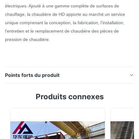
électriques. Ajouté à une gamme complète de surfaces de
chauffage, la chaudière de HD apporte au marché un service
unique comprenant la conception, la fabrication, l'installation,
l'entretien et le remplacement de chaudière des pièces de
pression de chaudière.
Points forts du produit
Économiseur/économiseur économiseurs d'énergie
Produits connexes
dans la chaudière inoxydable/acier au carbone
Description de produit Des bobines d'économiseur
sont employées dedans en aval de la banque de
chaudière pour préchauffer la chaleur de absorption
d'eau d'alimentation des gaz d'échappement chauds.
Les ...