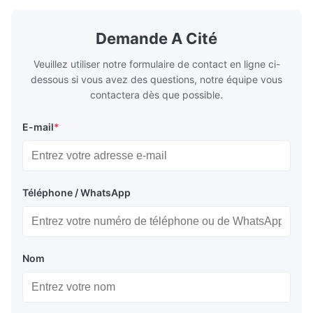
the main type of evaporating heating
the flue gas
surface of all kinds of modern boilers and
energy savi
the basic component of boiler water
at the same
Demande A Cité
circulation loop.Because of both cooling
protection 
Veuillez utiliser notre formulaire de contact en ligne ci-
dessous si vous avez des questions, notre équipe vous
contactera dès que possible.
E-mail
*
Téléphone / WhatsApp
Nom