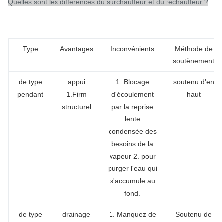
Quelles sont les différences du surchauffeur et du réchauffeur ?
Type
Avantages
Inconvénients
Méthode de
soutènement
de type
appui
1. Blocage
soutenu d'en
pendant
1.Firm
d'écoulement
haut
structurel
par la reprise
lente
condensée des
besoins de la
vapeur 2. pour
purger l'eau qui
s'accumule au
fond.
de type
drainage
1. Manquez de
Soutenu de