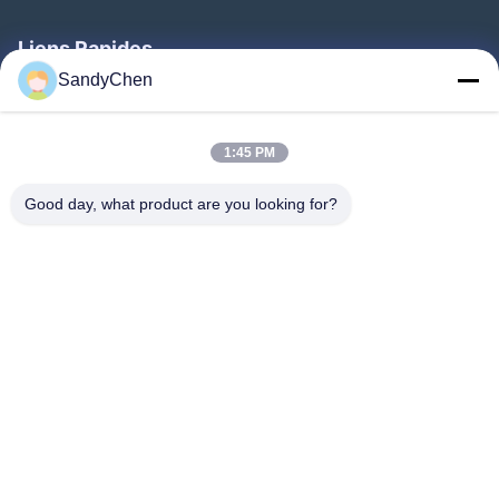
Liens Rapides
SandyChen
Maison
Produits
1:45 PM
Vidéos
Good day, what product are you looking for?
Au Sujet De Nous
Visite D'usine
Contrôle De Qualité
Demandez Une Citation
Follow Us