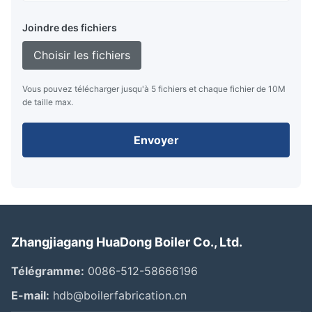
Joindre des fichiers
Choisir les fichiers
Vous pouvez télécharger jusqu'à 5 fichiers et chaque fichier de 10M
de taille max.
Envoyer
Zhangjiagang HuaDong Boiler Co., Ltd.
Télégramme:
0086-512-58666196
E-mail:
hdb@boilerfabrication.cn