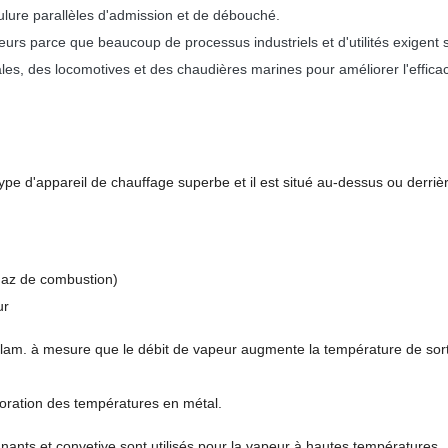
ulure parallèles d'admission et de débouché.
feurs parce que beaucoup de processus industriels et d'utilités exigent
es, des locomotives et des chaudières marines pour améliorer l'efficac
ype d'appareil de chauffage superbe et il est situé au-dessus ou derrièr
 gaz de combustion)
ur
am. à mesure que le débit de vapeur augmente la température de sorti
lioration des températures en métal.
ants et convetive sont utilisés pour la vapeur à hautes températures.