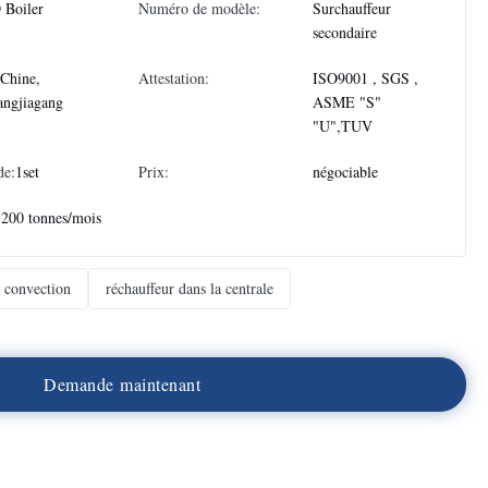
 Boiler
Numéro de modèle:
Surchauffeur
secondaire
Chine,
Attestation:
ISO9001 , SGS ,
angjiagang
ASME "S"
"U",TUV
de:
1set
Prix:
négociable
1200 tonnes/mois
e convection
réchauffeur dans la centrale
D
e
m
a
n
d
e
m
a
i
n
t
e
n
a
n
t