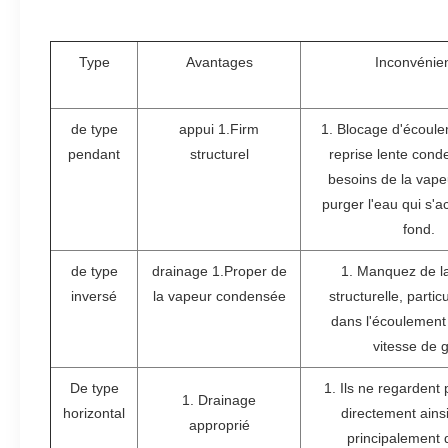
Type
Avantages
Inconvénie
de type
appui 1.Firm
1. Blocage d'écoule
pendant
structurel
reprise lente con
besoins de la vape
purger l'eau qui s'
fond.
de type
drainage 1.Proper de
1. Manquez de la 
inversé
la vapeur condensée
structurelle, parti
dans l'écoulement
vitesse de 
De type
1. Ils ne regardent 
1. Drainage
horizontal
directement ainsi
approprié
principalement 