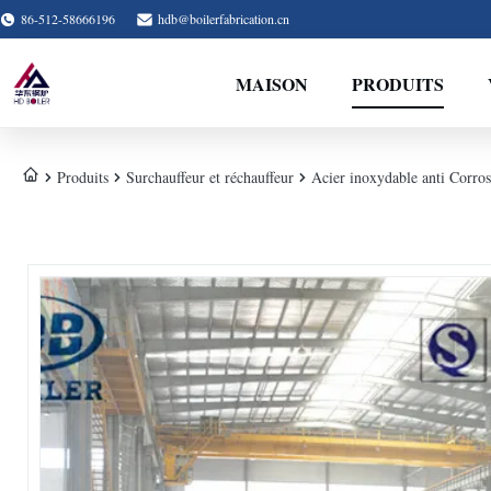
86-512-58666196
hdb@boilerfabrication.cn
MAISON
PRODUITS
Produits
Surchauffeur et réchauffeur
Acier inoxydable anti Corros