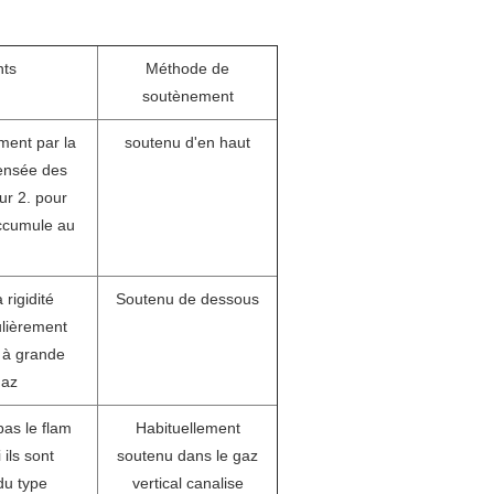
nts
Méthode de
soutènement
ment par la
soutenu d'en haut
densée des
ur 2. pour
accumule au
rigidité
Soutenu de dessous
culièrement
 à grande
gaz
pas le flam
Habituellement
 ils sont
soutenu dans le gaz
du type
vertical canalise