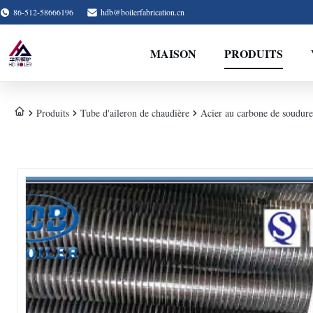
86-512-58666196
hdb@boilerfabrication.cn
MAISON
PRODUITS
Produits
Tube d'aileron de chaudière
Acier au carbone de soudure 