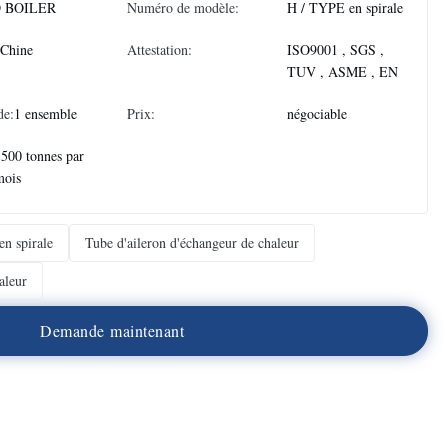
 BOILER
Numéro de modèle:
H / TYPE en spirale
 Chine
Attestation:
ISO9001 , SGS ,
TUV , ASME , EN
de:
1 ensemble
Prix:
négociable
500 tonnes par
mois
en spirale
Tube d'aileron d'échangeur de chaleur
aleur
D
e
m
a
n
d
e
m
a
i
n
t
e
n
a
n
t