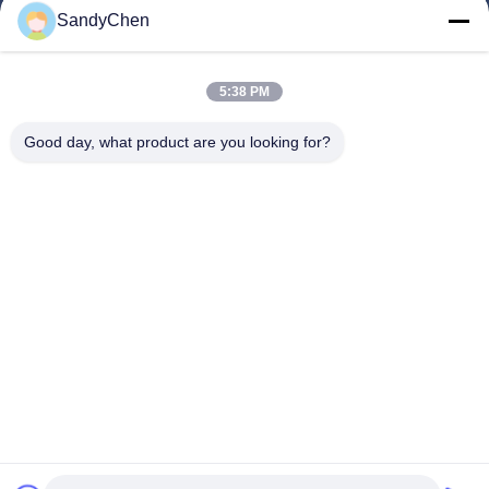
SandyChen
Maison
Produits
5:38 PM
Vidéos
Good day, what product are you looking for?
Au Sujet De Nous
Visite D'usine
Contrôle De Qualité
Demandez Une Citation
Follow Us
©2017- Zhangjiagang HuaDong Boiler Co., Ltd.. Tout le monde. Les droits