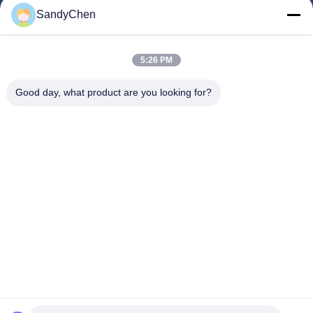
SandyChen
Maison
Produits
5:26 PM
Vidéos
Good day, what product are you looking for?
Au Sujet De Nous
Visite D'usine
Contrôle De Qualité
Demandez Une Citation
Follow Us
©2017- Zhangjiagang HuaDong Boiler Co., Ltd.. Tout le monde. Les droits