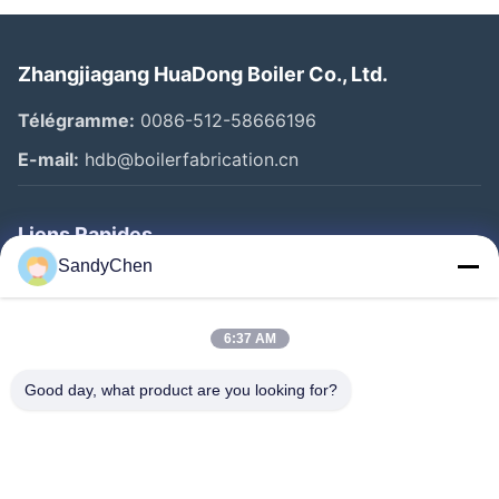
Zhangjiagang HuaDong Boiler Co., Ltd.
Télégramme:
0086-512-58666196
E-mail:
hdb@boilerfabrication.cn
Liens Rapides
SandyChen
Maison
Produits
6:37 AM
Vidéos
Good day, what product are you looking for?
Au Sujet De Nous
Visite D'usine
Contrôle De Qualité