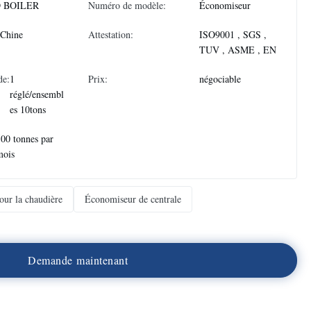
 BOILER
Numéro de modèle:
Économiseur
 Chine
Attestation:
ISO9001 , SGS ,
TUV , ASME , EN
de:
1
Prix:
négociable
réglé/ensembl
es 10tons
00 tonnes par
mois
ur la chaudière
Économiseur de centrale
D
e
m
a
n
d
e
m
a
i
n
t
e
n
a
n
t