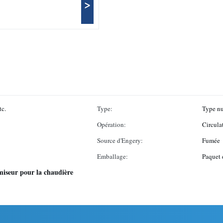
>
tc.
Type:
Type nu
Opération:
Circulat
Source d'Engery:
Fumée
Emballage:
Paquet 
iseur pour la chaudière