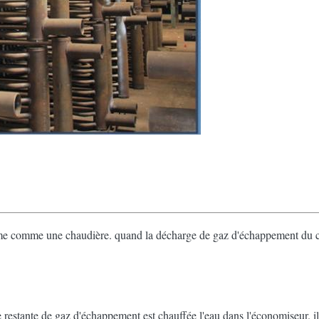
me comme une chaudière. quand la décharge de gaz d'échappement du cy
restante de gaz d'échappement est chauffée l'eau dans l'économiseur. il ai