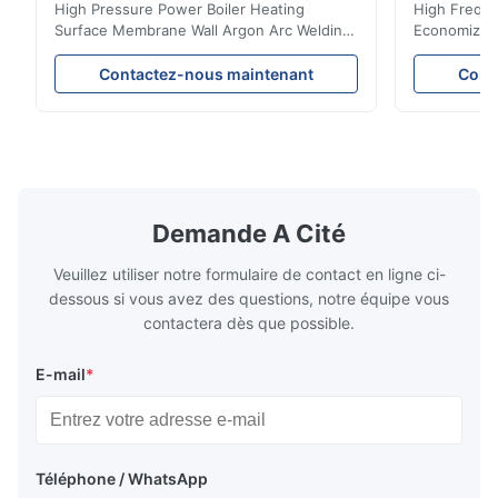
biomasse
High Pressure Power Boiler Heating
High Freque
Surface Membrane Wall Argon Arc Welding
Economizer 
For Biomass Boiler Product Introduction
Product Des
Water wall panels with pins usually laid
is a device 
Contactez-nous maintenant
Cont
vertically on the inner wall of the furnace
industrial bo
wall, it is mainly used to absorb the radiant
of the flue 
heat emitted by the flame and high-
the feed wa
temperature flue gas in the furnace.It is
fuel consum
the main type of evaporating heating
the flue gas
surface of all kinds of modern boilers and
energy savi
the basic component of boiler water
at the same
Demande A Cité
circulation loop.Because of both cooling
protection 
Veuillez utiliser notre formulaire de contact en ligne ci-
dessous si vous avez des questions, notre équipe vous
contactera dès que possible.
E-mail
*
Téléphone / WhatsApp