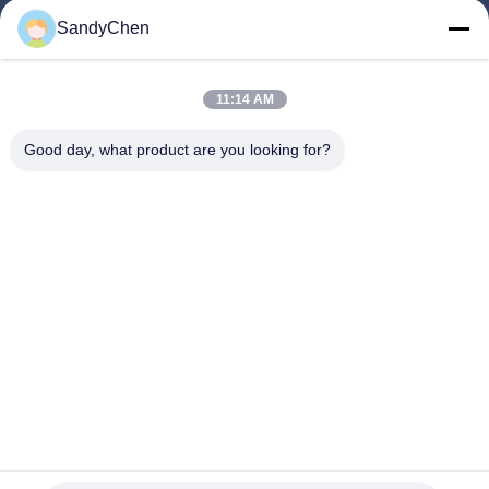
SandyChen
Maison
Produits
11:14 AM
Vidéos
Good day, what product are you looking for?
Au Sujet De Nous
Visite D'usine
Contrôle De Qualité
Demandez Une Citation
Follow Us