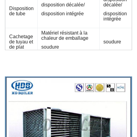
disposition décalée/
décalée/
Disposition
de tube
disposition intégrée
disposition
intégrée
Matériel résistant à la
Cachetage
chaleur de emballage
de tuyau et
soudure
de plat
soudure
a, quand le gaz récure le tube externe,
faisant bon accueil à des tubes de
fumée ont la tuile protectrice
Anti-port
b, quand le gaz récure à l'intérieur du
tube, utilisent les tuyaux enfermants
sont installés dans l'admission de gaz.