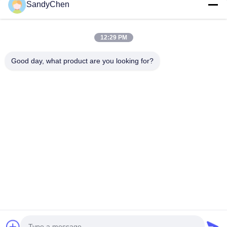
SandyChen
Maison
Produits
12:29 PM
Vidéos
Good day, what product are you looking for?
Au Sujet De Nous
Visite D'usine
Contrôle De Qualité
Demandez Une Citation
Follow Us
©2017- Zhangjiagang HuaDong Boiler Co., Ltd.. Tout le monde. Les droits