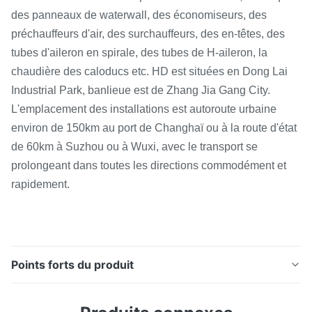
des panneaux de waterwall, des économiseurs, des
préchauffeurs d'air, des surchauffeurs, des en-têtes, des
tubes d'aileron en spirale, des tubes de H-aileron, la
chaudière des caloducs etc. HD est situées en Dong Lai
Industrial Park, banlieue est de Zhang Jia Gang City.
L'emplacement des installations est autoroute urbaine
environ de 150km au port de Changhaï ou à la route d'état
de 60km à Suzhou ou à Wuxi, avec le transport se
prolongeant dans toutes les directions commodément et
rapidement.
Points forts du produit
Rendement élevé matériel de surchauffeur et de
réchauffeur d'échange thermique d'acier allié