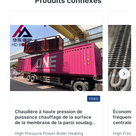
Produits connexes
Description de produit Vente directe d'usine de la
Chine de surchauffeur de chaudière de pièces de
chaudière de certificat d'ASME 1) Rayonnant-
convecteur et disponible convecteur de 100% 2)
Assemblées compl...
VIDEO
Chaudière à haute pression de
Économise
puissance chauffage de la surface
fréquence
de la membrane de la paroi soudage
centrale 
à l'arc d'argon pour chaudière à
biomasse
High Pressure Power Boiler Heating
High Freque