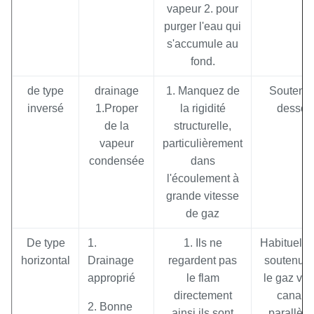
vapeur 2. pour
purger l'eau qui
s'accumule au
fond.
de type
drainage
1. Manquez de
Soutenu
inversé
1.Proper
la rigidité
dessou
de la
structurelle,
vapeur
particulièrement
condensée
dans
l'écoulement à
grande vitesse
de gaz
De type
1.
1. Ils ne
Habituell
horizontal
Drainage
regardent pas
soutenu 
approprié
le flam
le gaz vert
directement
canalis
2. Bonne
ainsi ils sont
parallèle