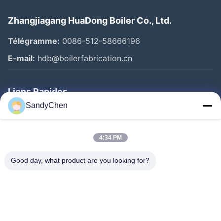
Zhangjiagang HuaDong Boiler Co., Ltd.
Télégramme:
0086-512-58666196
E-mail:
hdb@boilerfabrication.cn
Liens Rapides
SandyChen
Maison
Produits
4:34 PM
Vidéos
Good day, what product are you looking for?
Au Sujet De Nous
Visite D'usine
Contrôle De Qualité
Demandez Une Citation