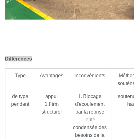
Différences
Type
Avantages
Inconvénients
Méthode
soutènem
de type
appui
1. Blocage
soutenu d
pendant
1.Firm
d'écoulement
haut
structurel
par la reprise
lente
condensée des
besoins de la