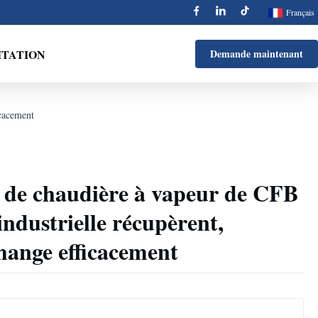
Français
ITATION
Demande maintenant
icacement
 de chaudière à vapeur de CFB
industrielle récupèrent,
hange efficacement