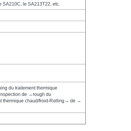
, le SA210C, le SA213T22, etc.
ing du traitement thermique
'inspection de →rough du
 thermique chaud/froid-Rolling→ de →