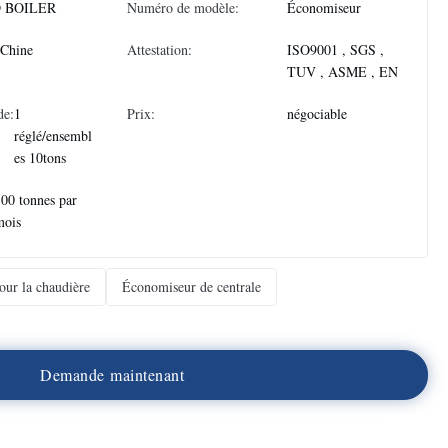
 BOILER
Numéro de modèle:
Économiseur
 Chine
Attestation:
ISO9001 , SGS ,
TUV , ASME , EN
de:
1
Prix:
négociable
réglé/ensembl
es 10tons
00 tonnes par
mois
ur la chaudière
Économiseur de centrale
D
e
m
a
n
d
e
m
a
i
n
t
e
n
a
n
t