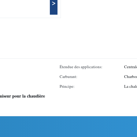
>
Étendue des applications:
Centrale
Carburant:
Charbon
Principe:
La chal
iseur pour la chaudière