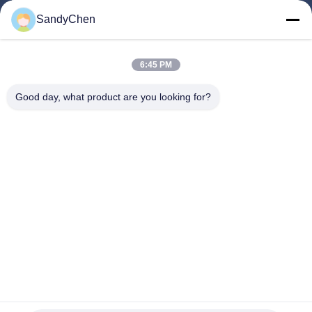
SandyChen
Maison
Produits
6:45 PM
Vidéos
Good day, what product are you looking for?
Au Sujet De Nous
Visite D'usine
Contrôle De Qualité
Demandez Une Citation
Follow Us