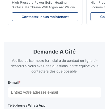
biomasse
High Pressure Power Boiler Heating
High Freque
Surface Membrane Wall Argon Arc Welding
Economizer 
For Biomass Boiler Product Introduction
Product Des
Water wall panels with pins usually laid
is a device 
Contactez-nous maintenant
Cont
vertically on the inner wall of the furnace
industrial bo
wall, it is mainly used to absorb the radiant
of the flue 
heat emitted by the flame and high-
the feed wa
temperature flue gas in the furnace.It is
fuel consum
the main type of evaporating heating
the flue gas
surface of all kinds of modern boilers and
energy savi
the basic component of boiler water
at the same
Demande A Cité
circulation loop.Because of both cooling
protection 
Veuillez utiliser notre formulaire de contact en ligne ci-
dessous si vous avez des questions, notre équipe vous
contactera dès que possible.
E-mail
*
Téléphone / WhatsApp