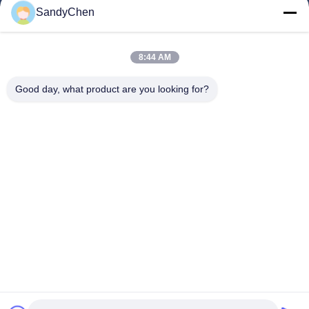
SandyChen
Maison
Produits
8:44 AM
Vidéos
Good day, what product are you looking for?
Au Sujet De Nous
Visite D'usine
Contrôle De Qualité
Demandez Une Citation
Follow Us
©2017- Zhangjiagang HuaDong Boiler Co., Ltd.. Tout le monde. Les droits