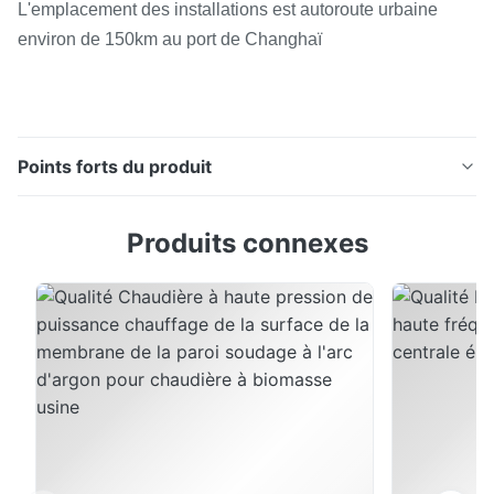
L'emplacement des installations est autoroute urbaine
environ de 150km au port de Changhaï
Points forts du produit
Échange thermique économiseur d'énergie de panneau
Produits connexes
de mur de l'eau de chaudière de centrale pour le
système de chaudière Principe et fonctionnement Un
écoulement tournant à grande vitesse (d'air) est établi
dans un conteneur cylindrique ou conique appelé un
cyclone. Circulations d'air dans un modèle ...