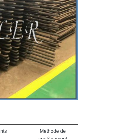
nts
Méthode de
soutènement