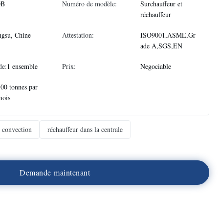
DB
Numéro de modèle:
Surchauffeur et
réchauffeur
ngsu, Chine
Attestation:
ISO9001,ASME,Gr
ade A,SGS,EN
de:
1 ensemble
Prix:
Negociable
00 tonnes par
mois
e convection
réchauffeur dans la centrale
D
e
m
a
n
d
e
m
a
i
n
t
e
n
a
n
t