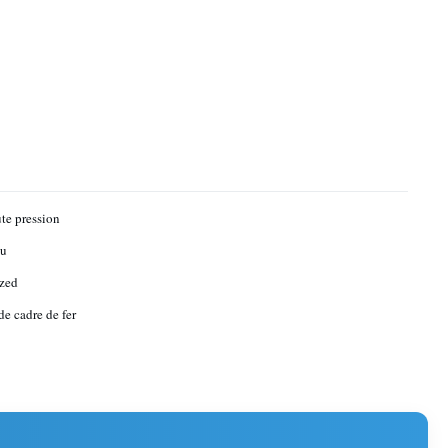
te pression
u
zed
de cadre de fer