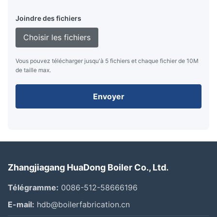
Joindre des fichiers
Choisir les fichiers
Vous pouvez télécharger jusqu'à 5 fichiers et chaque fichier de 10M
de taille max.
Envoyer
Zhangjiagang HuaDong Boiler Co., Ltd.
Télégramme:
0086-512-58666196
E-mail:
hdb@boilerfabrication.cn