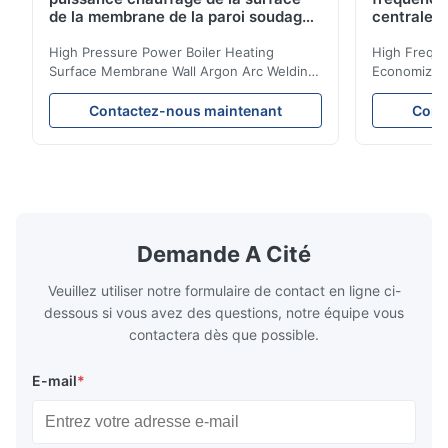
de la membrane de la paroi soudage
centrale 
à l'arc d'argon pour chaudière à
biomasse
High Pressure Power Boiler Heating
High Freque
Surface Membrane Wall Argon Arc Welding
Economizer 
For Biomass Boiler Product Introduction
Product Des
Water wall panels with pins usually laid
is a device 
Contactez-nous maintenant
Cont
vertically on the inner wall of the furnace
industrial bo
wall, it is mainly used to absorb the radiant
of the flue 
heat emitted by the flame and high-
the feed wa
temperature flue gas in the furnace.It is
fuel consum
the main type of evaporating heating
the flue gas
surface of all kinds of modern boilers and
energy savi
the basic component of boiler water
at the same
Demande A Cité
circulation loop.Because of both cooling
protection 
Veuillez utiliser notre formulaire de contact en ligne ci-
dessous si vous avez des questions, notre équipe vous
contactera dès que possible.
E-mail
*