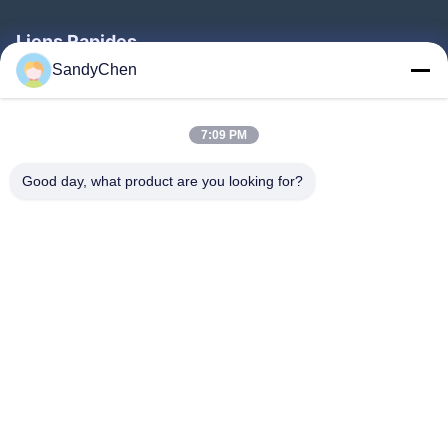
Liens Rapides
SandyChen
Maison
Produits
7:09 PM
Vidéos
Good day, what product are you looking for?
Au Sujet De Nous
Visite D'usine
Contrôle De Qualité
Demandez Une Citation
Follow Us