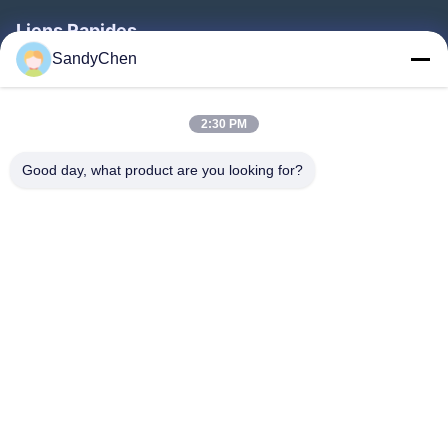
Liens Rapides
SandyChen
Maison
Produits
2:30 PM
Vidéos
Good day, what product are you looking for?
Au Sujet De Nous
Visite D'usine
Contrôle De Qualité
Demandez Une Citation
Follow Us