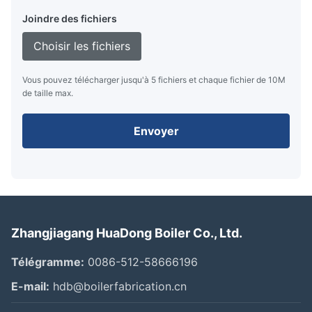
Joindre des fichiers
Choisir les fichiers
Vous pouvez télécharger jusqu'à 5 fichiers et chaque fichier de 10M
de taille max.
Envoyer
Zhangjiagang HuaDong Boiler Co., Ltd.
Télégramme:
0086-512-58666196
E-mail:
hdb@boilerfabrication.cn