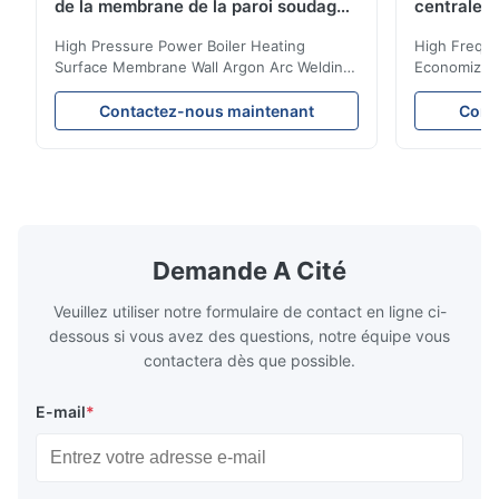
de la membrane de la paroi soudage
centrale 
à l'arc d'argon pour chaudière à
biomasse
High Pressure Power Boiler Heating
High Freque
Surface Membrane Wall Argon Arc Welding
Economizer 
For Biomass Boiler Product Introduction
Product Des
Water wall panels with pins usually laid
is a device 
Contactez-nous maintenant
Cont
vertically on the inner wall of the furnace
industrial bo
wall, it is mainly used to absorb the radiant
of the flue 
heat emitted by the flame and high-
the feed wa
temperature flue gas in the furnace.It is
fuel consum
the main type of evaporating heating
the flue gas
surface of all kinds of modern boilers and
energy savi
the basic component of boiler water
at the same
Demande A Cité
circulation loop.Because of both cooling
protection 
Veuillez utiliser notre formulaire de contact en ligne ci-
dessous si vous avez des questions, notre équipe vous
contactera dès que possible.
E-mail
*