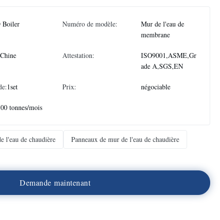
 Boiler
Numéro de modèle:
Mur de l'eau de
membrane
 Chine
Attestation:
ISO9001,ASME,Gr
ade A,SGS,EN
de:
1set
Prix:
négociable
500 tonnes/mois
e l'eau de chaudière
Panneaux de mur de l'eau de chaudière
D
e
m
a
n
d
e
m
a
i
n
t
e
n
a
n
t