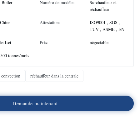
 Boiler
Numéro de modèle:
Surchauffeur et
réchauffeur
 Chine
Attestation:
ISO9001 , SGS ,
TUV , ASME , EN
de:
1set
Prix:
négociable
1500 tonnes/mois
e convection
réchauffeur dans la centrale
D
e
m
a
n
d
e
m
a
i
n
t
e
n
a
n
t