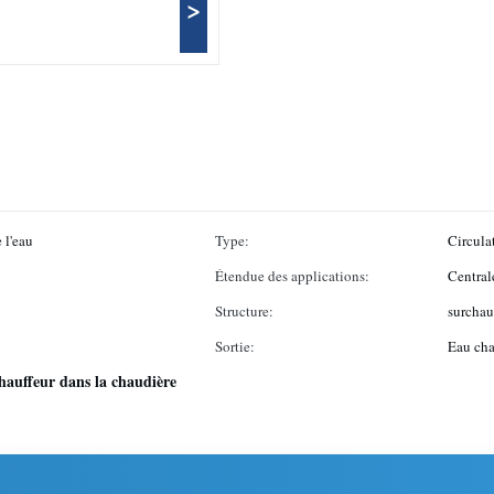
>
 l'eau
Type:
Circula
Étendue des applications:
Centrale
Structure:
surchau
Sortie:
Eau ch
hauffeur dans la chaudière