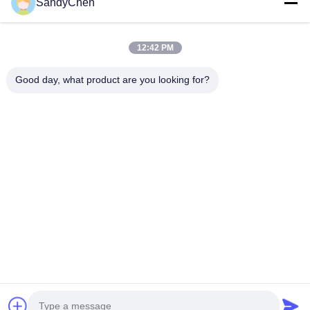
SandyChen
Maison
Produits
12:42 PM
Vidéos
Good day, what product are you looking for?
Au Sujet De Nous
Visite D'usine
Contrôle De Qualité
Demandez Une Citation
Follow Us
©2017- Zhangjiagang HuaDong Boiler Co., Ltd.. Tout le monde. Les droits
sont réservés.