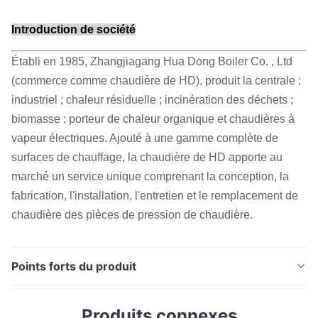
Introduction de société
Établi en 1985, Zhangjiagang Hua Dong Boiler Co. , Ltd
(commerce comme chaudière de HD), produit la centrale ;
industriel ; chaleur résiduelle ; incinération des déchets ;
biomasse ; porteur de chaleur organique et chaudières à
vapeur électriques. Ajouté à une gamme complète de
surfaces de chauffage, la chaudière de HD apporte au
marché un service unique comprenant la conception, la
fabrication, l'installation, l'entretien et le remplacement de
chaudière des pièces de pression de chaudière.
Points forts du produit
Bobine titanique de tube à ailettes de spirale d'acier
Produits connexes
au carbone pour la norme de l'économiseur ASME de