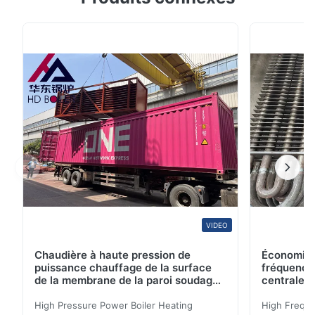
chaudière Description de produit les échangeurs de
chaleur du tube 1.Finned se composent d'une coquille
et d'un ensemble de tubes à ailettes. 2.Fins sont
employés pour augmenter la superficie ...
VIDEO
Chaudière à haute pression de
Économise
puissance chauffage de la surface
fréquence
de la membrane de la paroi soudage
centrale 
à l'arc d'argon pour chaudière à
biomasse
High Pressure Power Boiler Heating
High Freque