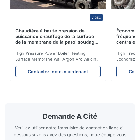
VIDEO
Chaudière à haute pression de
Économise
puissance chauffage de la surface
fréquence
de la membrane de la paroi soudage
centrale 
à l'arc d'argon pour chaudière à
biomasse
High Pressure Power Boiler Heating
High Freque
Surface Membrane Wall Argon Arc Welding
Economizer 
For Biomass Boiler Product Introduction
Product Des
Water wall panels with pins usually laid
is a device 
Contactez-nous maintenant
Cont
vertically on the inner wall of the furnace
industrial bo
wall, it is mainly used to absorb the radiant
of the flue 
heat emitted by the flame and high-
the feed wa
temperature flue gas in the furnace.It is
fuel consum
the main type of evaporating heating
the flue gas
surface of all kinds of modern boilers and
energy savi
the basic component of boiler water
at the same
Demande A Cité
circulation loop.Because of both cooling
protection 
Veuillez utiliser notre formulaire de contact en ligne ci-
dessous si vous avez des questions, notre équipe vous