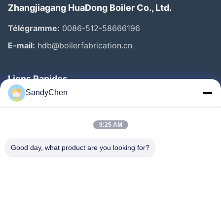
Zhangjiagang HuaDong Boiler Co., Ltd.
Télégramme:
0086-512-58666196
E-mail:
hdb@boilerfabrication.cn
Liens Rapides
SandyChen
Maison
Produits
9:25 AM
Vidéos
Good day, what product are you looking for?
Au Sujet De Nous
Visite D'usine
Contrôle De Qualité
Demandez Une Citation