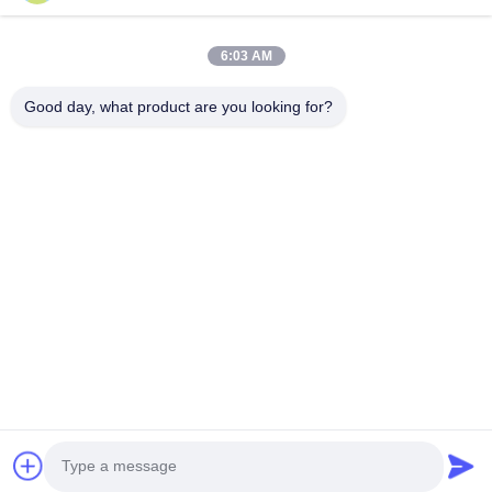
Produits
6:03 AM
Vidéos
Good day, what product are you looking for?
Au Sujet De Nous
Visite D'usine
Contrôle De Qualité
Demandez Une Citation
Follow Us
©2017- Zhangjiagang HuaDong Boiler Co., Ltd.. Tout le monde. Les droits
sont réservés.