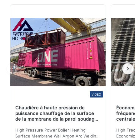
cycloniques Description de produit La séparation
cyclonique peut éliminer des substances particulaires,
telles que la saleté et la poussière, d'un courant d'air,
de gaz ou de liquide. Les ing...
VIDEO
Chaudière à haute pression de
Économise
puissance chauffage de la surface
fréquence
de la membrane de la paroi soudage
centrale 
à l'arc d'argon pour chaudière à
biomasse
High Pressure Power Boiler Heating
High Freque
Surface Membrane Wall Argon Arc Welding
Economizer 