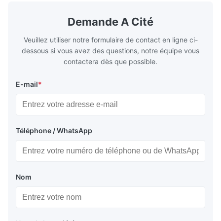
surface of all kinds of modern boilers and
energy savi
the basic component of boiler water
at the same
Demande A Cité
circulation loop.Because of both cooling
protection 
Veuillez utiliser notre formulaire de contact en ligne ci-
dessous si vous avez des questions, notre équipe vous
contactera dès que possible.
E-mail
*
Téléphone / WhatsApp
Nom