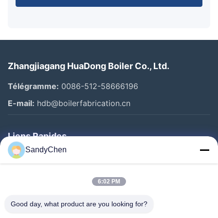
Zhangjiagang HuaDong Boiler Co., Ltd.
Télégramme:
0086-512-58666196
E-mail:
hdb@boilerfabrication.cn
Liens Rapides
SandyChen
Maison
Produits
6:02 PM
Vidéos
Good day, what product are you looking for?
Au Sujet De Nous