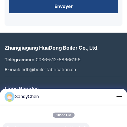
Envoyer
Zhangjiagang HuaDong Boiler Co., Ltd.
Télégramme:
0086-512-58666196
E-mail:
hdb@boilerfabrication.cn
Liens Rapides
SandyChen
Maison
Produits
10:22 PM
Vidéos