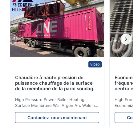
VIDEO
Chaudière à haute pression de
Économise
puissance chauffage de la surface
fréquence
de la membrane de la paroi soudage
centrale 
à l'arc d'argon pour chaudière à
biomasse
High Pressure Power Boiler Heating
High Freque
Surface Membrane Wall Argon Arc Welding
Economizer 
For Biomass Boiler Product Introduction
Product Des
Water wall panels with pins usually laid
is a device 
Contactez-nous maintenant
Cont
vertically on the inner wall of the furnace
industrial bo
wall, it is mainly used to absorb the radiant
of the flue 
heat emitted by the flame and high-
the feed wa