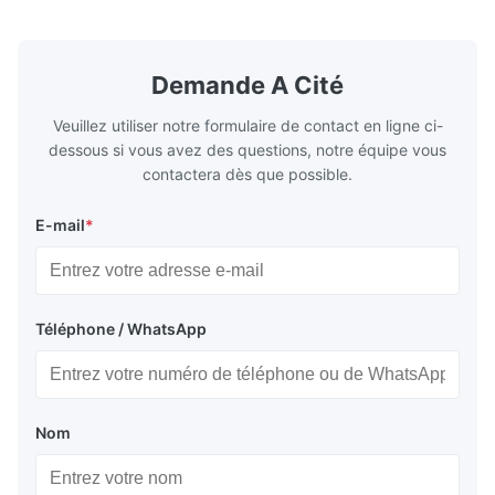
temperature flue gas in the furnace.It is
fuel consum
the main type of evaporating heating
the flue gas
surface of all kinds of modern boilers and
energy savi
the basic component of boiler water
at the same
Demande A Cité
circulation loop.Because of both cooling
protection 
Veuillez utiliser notre formulaire de contact en ligne ci-
dessous si vous avez des questions, notre équipe vous
contactera dès que possible.
E-mail
*
Téléphone / WhatsApp
Nom