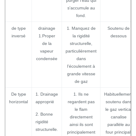
purger l'eau qui
s'accumule au
fond.
de type
drainage
1. Manquez de
Soutenu de
inversé
1.Proper
la rigidité
dessous
de la
structurelle,
vapeur
particulièrement
condensée
dans
l'écoulement à
grande vitesse
de gaz
De type
1. Drainage
1. Ils ne
Habituellement
horizontal
approprié
regardent pas
soutenu dans
le flam
le gaz vertical
2. Bonne
directement
canalise
rigidité
ainsi ils sont
parallèle au
structurelle.
principalement
four principal.