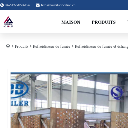
86-512-58666196
hdb@boilerfabrication.cn
MAISON
PRODUITS
Produits
Refroidisseur de fumée
Refroidisseur de fumée et échang