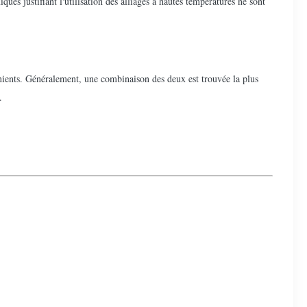
es justifiant l'utilisation des alliages à hautes températures ne sont
énients. Généralement, une combinaison des deux est trouvée la plus
.