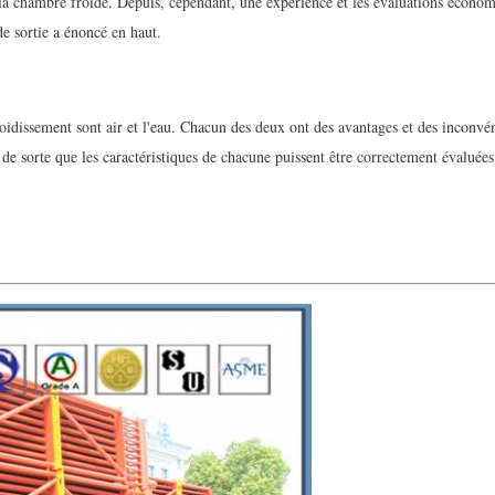
 chambre froide. Depuis, cependant, une expérience et les évaluations économiqu
de sortie a énoncé en haut.
roidissement sont air et l'eau. Chacun des deux ont des avantages et des inconv
de sorte que les caractéristiques de chacune puissent être correctement évaluées