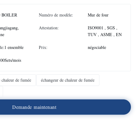
 BOILER
Numéro de modèle:
Mur de four
ngjiagang,
Attestation:
ISO9001 , SGS ,
ine
TUV , ASME , EN
de:
1 ensemble
Prix:
négociable
500Sets/mois
e chaleur de fumée
échangeur de chaleur de fumée
D
e
m
a
n
d
e
m
a
i
n
t
e
n
a
n
t