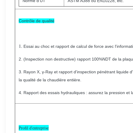
Norme d'UT
ASTM A388 ou EN10228, etc.
Contrôle de qualité
1.
Essai au choc et rapport de calcul de force avec l'informa
2. (Inspection non destructive) rapport 100%NDT de la plaque 
3. Rayon X, γ-Ray et rapport d'inspection pénétrant liquide d
la qualité de la chaudière entière.
4. Rapport des essais hydrauliques : assurez la pression et la
Profil d'entreprise