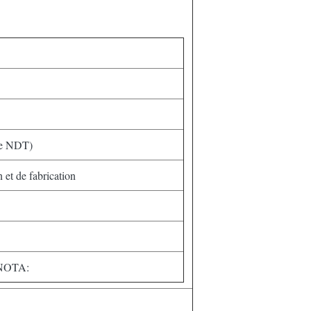
 de NDT)
 et de fabrication
e NOTA: