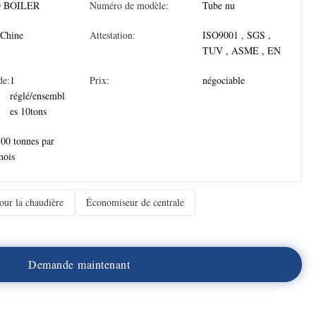
 BOILER
Numéro de modèle:
Tube nu
 Chine
Attestation:
ISO9001 , SGS ,
TUV , ASME , EN
de:
1
Prix:
négociable
réglé/ensembl
es 10tons
00 tonnes par
mois
ur la chaudière
Économiseur de centrale
D
e
m
a
n
d
e
m
a
i
n
t
e
n
a
n
t