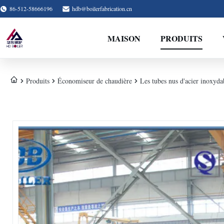
86-512-58666196
hdb@boilerfabrication.cn
MAISON
PRODUITS
Produits
Économiseur de chaudière
Les tubes nus d'acier inoxyd