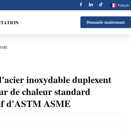
Français
ITATION
Demande maintenant
 ASME
d'acier inoxydable duplexent
ur de chaleur standard
asif d'ASTM ASME