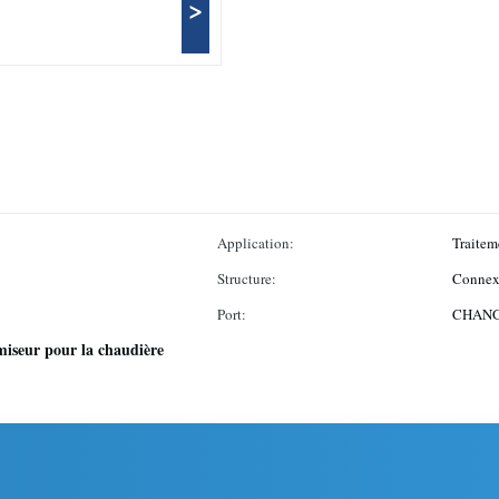
>
Application:
Traitem
Structure:
Connex
Port:
CHANG
iseur pour la chaudière