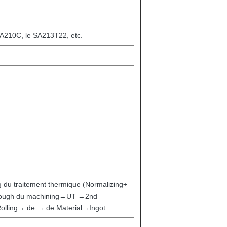
e SA210C, le SA213T22, etc.
 du traitement thermique (Normalizing+
→rough du machining→UT →2nd
-Rolling→ de → de Material→Ingot